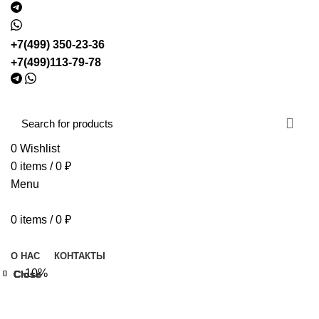
+7(499) 350-23-36
+7(499)113-79-78
0
Wishlist
0
items
/
0
₽
Menu
0
items
/
0
₽
Browse Categories
О НАС
КОНТАКТЫ
-10%
Close
Close
Close
Close
Close
Close
Close
Close
Click to enlarge