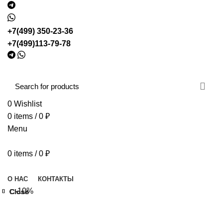
+7(499) 350-23-36
+7(499)113-79-78
0
Wishlist
0
items
/
0
₽
Menu
0
items
/
0
₽
Browse Categories
О НАС
КОНТАКТЫ
-10%
Close
Close
Close
Close
Close
Close
Close
Close
Click to enlarge