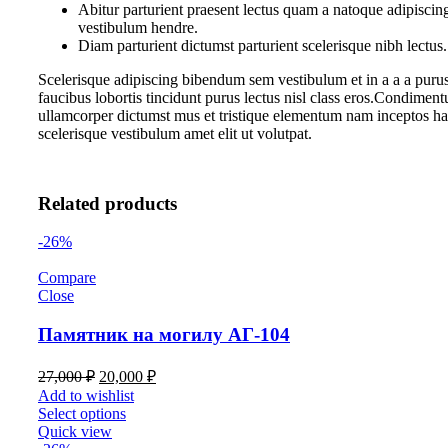
Abitur parturient praesent lectus quam a natoque adipiscin
vestibulum hendre.
Diam parturient dictumst parturient scelerisque nibh lectus.
Scelerisque adipiscing bibendum sem vestibulum et in a a a purus
faucibus lobortis tincidunt purus lectus nisl class eros.Condiment
ullamcorper dictumst mus et tristique elementum nam inceptos ha
scelerisque vestibulum amet elit ut volutpat.
Related products
-26%
Compare
Close
Памятник на могилу АГ-104
27,000
₽
20,000
₽
Add to wishlist
Select options
Quick view