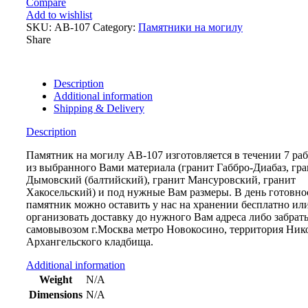
Compare
АВ-107
Add to wishlist
quantity
SKU:
АВ-107
Category:
Памятники на могилу
Share
Description
Additional information
Shipping & Delivery
Description
Памятник на могилу АВ-107 изготовляется в течении 7 ра
из выбранного Вами материала (гранит Габбро-Диабаз, гр
Дымовский (балтийский), гранит Мансуровский, гранит
Хакосельский) и под нужные Вам размеры. В день готовнос
памятник можно оставить у нас на хранении бесплатно или
организовать доставку до нужного Вам адреса либо забрат
самовывозом г.Москва метро Новокосино, территория Ник
Архангельского кладбища.
Additional information
Weight
N/A
Dimensions
N/A