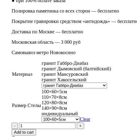
● при 100% оплате заказа
Полировка памятника со всех сторон — бесплатно
Покрытие гравировки средством «антидождь» — бесплатн
Доставка по Москве — бесплатно
Московская область — 3 000 руб
Самовывоз метро Новокосино
гранит Габбро-Диабаз
гранит Дымовский (балтийский)
Материал
гранит Мансуровский
гранит Хакосельский
100×60×5см
110×70×8см
120×80×8см
Размер Стелы
140×90×8см
индивидуальный
Clear
Памятник
на
Add to cart
могилу