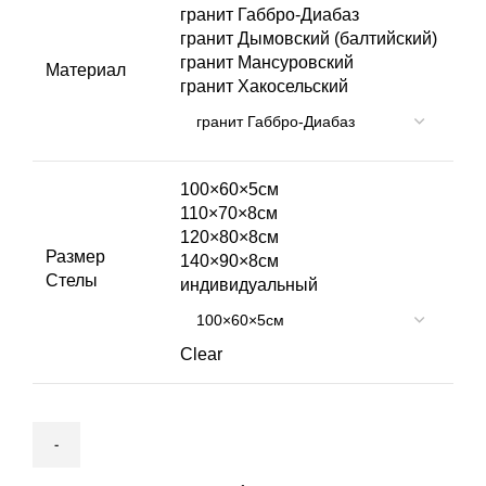
гранит Габбро-Диабаз
гранит Дымовский (балтийский)
гранит Мансуровский
Материал
гранит Хакосельский
100×60×5см
110×70×8см
120×80×8см
Размер
140×90×8см
Стелы
индивидуальный
Clear
Памятник