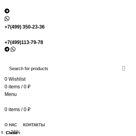
+7(499) 350-23-36
+7(499)113-79-78
0
Wishlist
0
items
/
0
₽
Menu
0
items
/
0
₽
Browse Categories
О НАС
КОНТАКТЫ
-26%
Close
Close
Close
Close
Close
Close
Close
Close