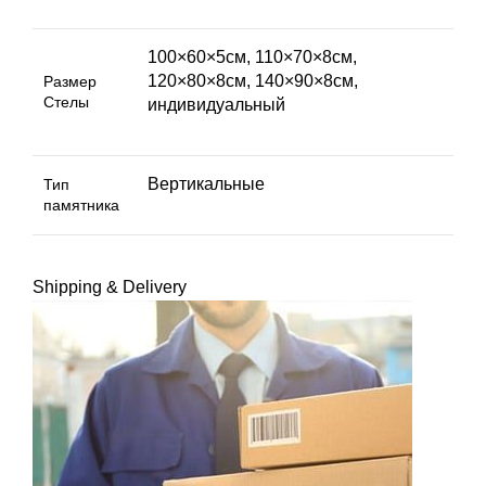
100×60×5см, 110×70×8см,
120×80×8см, 140×90×8см,
Размер
Стелы
индивидуальный
Вертикальные
Тип
памятника
Shipping & Delivery