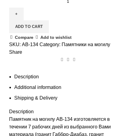
на
могилу
АВ-134
ADD TO CART
quantity
Compare
Add to wishlist
SKU:
АВ-134
Category:
Памятники на могилу
Share
Description
Additional information
Shipping & Delivery
Description
Памятник на могилу АВ-134 изготовляется в
течении 7 рабочих дней из выбранного Вами
материала (гранит Габбро-Диабаз, гранит