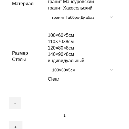
гранит Мансуровский
Материал
гранит Хакосельский
100×60×5см
110×70×8см
120×80×8см
Размер
140×90×8см
Стелы
индивидуальный
Clear
Памятник
на
могилу