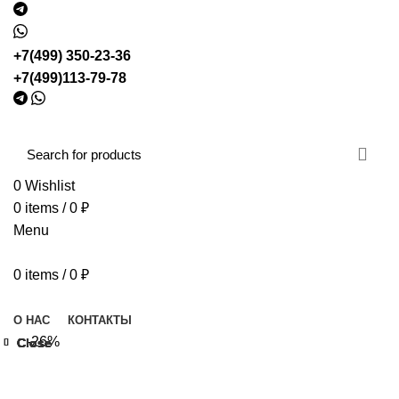
+7(499) 350-23-36
+7(499)113-79-78
0
Wishlist
0
items
/
0
₽
Menu
0
items
/
0
₽
Browse Categories
О НАС
КОНТАКТЫ
-26%
Close
Close
Close
Close
Close
Close
Close
Close
Click to enlarge