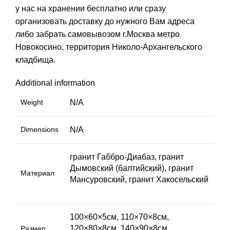
у нас на хранении бесплатно или сразу
организовать доставку до нужного Вам адреса
либо забрать самовывозом г.Москва метро
Новокосино, территория Николо-Архангельского
кладбища.
Additional information
Weight
N/A
Dimensions
N/A
гранит Габбро-Диабаз, гранит
Дымовский (балтийский), гранит
Материал
Мансуровский, гранит Хакосельский
100×60×5см, 110×70×8см,
120×80×8см, 140×90×8см,
Размер